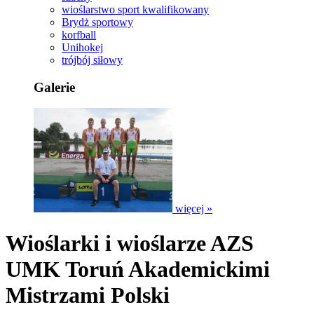
wioślarstwo sport kwalifikowany
Brydż sportowy
korfball
Unihokej
trójbój siłowy
Galerie
więcej »
Wioślarki i wioślarze AZS
UMK Toruń Akademickimi
Mistrzami Polski