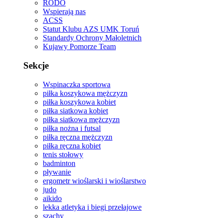
RODO
Wspierają nas
ACSS
Statut Klubu AZS UMK Toruń
Standardy Ochrony Małoletnich
Kujawy Pomorze Team
Sekcje
Wspinaczka sportowa
piłka koszykowa mężczyzn
piłka koszykowa kobiet
piłka siatkowa kobiet
piłka siatkowa mężczyzn
piłka nożna i futsal
piłka ręczna mężczyzn
piłka ręczna kobiet
tenis stołowy
badminton
pływanie
ergometr wioślarski i wioślarstwo
judo
aikido
lekka atletyka i biegi przełajowe
szachy