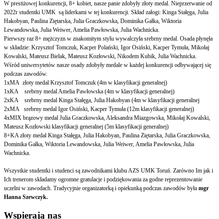
W prestiżowej konkurencji, 8+ kobiet, nasze panie zdobyły złoty medal. Nieprzerwanie od
2022r studentki UMK są liderkami w tej konkurencji. Skład załogi: Kinga Stałęga, Julia
Hakobyan, Paulina Ziętarska, Julia Graczkowska, Dominika Gałka, Wiktoria
Lewandowska, Julia Weiwer, Amelia Pawłowska, Julia Wachnicka.
Pierwszy raz 8+ mężczyzn w znakomitym stylu wywalczyła srebrny medal. Osada płynęła
w składzie: Krzysztof Tomczuk, Kacper Polański, Igor Osiński, Kacper Tymuła, Mikołaj
Kowalski, Mateusz Bielak, Mateusz Kozłowski, Nikodem Kubik, Julia Wachnicka.
Wśród uniwersytetów nasze osady zdobyły medale w każdej konkurencji odbywającej się
podczas zawodów.
1xMA złoty medal Krzysztof Tomczuk (4m w klasyfikacji generalnej)
1xKA srebrny medal Amelia Pawłowska (4m w klasyfikacji generalnej)
2xKA srebrny medal Kinga Stałęga, Julia Hakobyan (4m w klasyfikacji generalnej
2xMA srebrny medal Igor Osiński, Kacper Tymuła (12m klasyfikacji generalnej)
4xMIX brązowy medal Julia Graczkowska, Aleksandra Miazgowska, Mikołaj Kowalski,
Mateusz Kozłowski klasyfikacji generalnej (5m klasyfikacji generalnej)
8+KA złoty medal Kinga Stałęga, Julia Hakobyan, Paulina Ziętarska, Julia Graczkowska,
Dominika Gałka, Wiktoria Lewandowska, Julia Weiwer, Amelia Pawłowska, Julia
Wachnicka.
Wszystkie studentki i studenci są zawodnikami klubu AZS UMK Toruń. Zarówno Im jak i
Ich trenerom składamy ogromne gratulacje i podziękowania za godne reprezentowanie
uczelni w zawodach. Tradycyjnie organizatorką i opiekunką podczas zawodów była
mgr
Hanna Szewczyk.
Wspierają nas