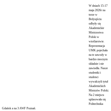
W dniach 15-17
maja 2026r na
torze w
Brdyujściu
odbyły się
Akademickie
Mistrzostwa
Polski w
wioślarstwie.
Reprezentacja
UMK pojechała
na te zawody w
bardzo mocnym
składzie i nie
zawiodła. Nasze
studentki i
studenci
wywalczyli tytuł
Akademickich
Mistrzów Polski.
Na 2 miejscu
uplasowała się
Politechnika
Gdańsk a na 3 AWF Poznań.