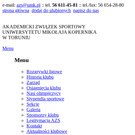
e-mail:
azs@umk.pl
:: tel.
56 611-45-81
:: tel./fax:
56 654-28-80
strona główna
dodaj do ulubionych
napisz do nas
AKADEMICKI ZWIĄZEK SPORTOWY
UNIWERSYTETU MIKOŁAJA KOPERNIKA
W TORUNIU
Menu
Menu
Rozgrywki ligowe
Historia klubu
Zarząd
Osiągnięcia klubu
Nasi olimpijczycy
Stypendia sportowe
Sekcje
Galeria
Sponsorzy klubu
Legitymacja AZS
Kontakt
Aktualności klubowe