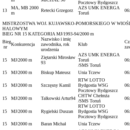
Pocztowy Bydgoszcz
MA, MB 2000
AZS UMK ENERGA
13
Retecki Grzegorz
06
m
Toruń
MISTRZOSTWA WOJ. KUJAWSKO-POMORSKIEGO W WIOŚ
HALOWYM
BIEG NR 15 KATEGORIA MJ/1993-94/2000 m
Nazwisko i imię
Bieg
Cz
Konkurencja
zawodnika, rok
Klub
nr
za
urodzenia
AZS UMK ENERGA
Ziętarski Mirosław
15
MJ/2000 m
Toruń
06
93
/SMS Toruń
15
MJ/2000 m
Biskup Mateusz
Unia Tczew
06
RTW LOTTO
15
MJ/2000 m
Szczęsny Kamil
Bydgostia WSG
06
Pocztowy Bydgoszcz
CHTW Chełmża
15
MJ/2000 m
Talkowski Artur94
06
/SMS Toruń
RTW LOTTO
15
MJ/2000 m
Rygielski Duszan
Bydgostia WSG
06
Pocztowy Bydgoszcz
15
MJ/2000 m
Baran Michał
Unia Tczew
06