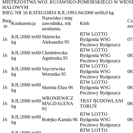
MISTRZOSTWA WOJ. KUJAWSKO-POMORSKIEGO W WIOŚ
HALOWYM
BIEG NR 16 KATEGORIA KJL/1993-94/2000 m/60,0 kg
Nazwisko i imię
Bieg
Cz
Konkurencja
zawodnika, rok
Klub
nr
za
urodzenia
RTW LOTTO
KJL/2000 m/60
Skierecka
16
Bydgostia WSG
07
kg
Aleksandra 95
Pocztowy Bydgoszcz
RTW LOTTO
KJL/2000 m/60
Chmielewska
16
Bydgostia WSG
08
kg
Agnieszka 95
Pocztowy Bydgoszcz
RTW LOTTO
KJL/2000 m/60
Szyczewska
16
Bydgostia WSG
08
kg
Weronika 95
Pocztowy Bydgoszcz
RTW LOTTO
KJL/2000 m/60
16
Skornia Eliza 96
Bydgostia WSG
08
kg
Pocztowy Bydgoszcz
WRONIEWICZ
KJL/2000 m/60
TKST BUDOWLANI
16
MAGDALENA
08
kg
TORUŃ
93
RTW LOTTO
KJL/2000 m/60
16
Bołejko Kamila 96
Bydgostia WSG
08
kg
Pocztowy Bydgoszcz
RTW LOTTO
KJL/2000 m/60