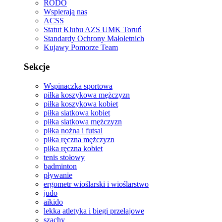
RODO
Wspierają nas
ACSS
Statut Klubu AZS UMK Toruń
Standardy Ochrony Małoletnich
Kujawy Pomorze Team
Sekcje
Wspinaczka sportowa
piłka koszykowa mężczyzn
piłka koszykowa kobiet
piłka siatkowa kobiet
piłka siatkowa mężczyzn
piłka nożna i futsal
piłka ręczna mężczyzn
piłka ręczna kobiet
tenis stołowy
badminton
pływanie
ergometr wioślarski i wioślarstwo
judo
aikido
lekka atletyka i biegi przełajowe
szachy