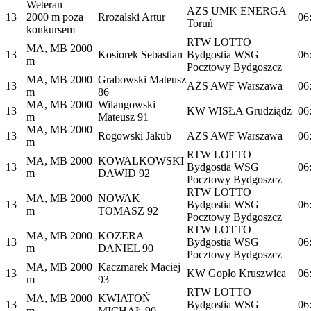
Weteran
AZS UMK ENERGA
13
2000 m poza
Rrozalski Artur
06
Toruń
konkursem
RTW LOTTO
MA, MB 2000
13
Kosiorek Sebastian
Bydgostia WSG
06
m
Pocztowy Bydgoszcz
MA, MB 2000
Grabowski Mateusz
13
AZS AWF Warszawa
06
m
86
MA, MB 2000
Wilangowski
13
KW WISŁA Grudziądz
06
m
Mateusz 91
MA, MB 2000
13
Rogowski Jakub
AZS AWF Warszawa
06
m
RTW LOTTO
MA, MB 2000
KOWALKOWSKI
13
Bydgostia WSG
06
m
DAWID 92
Pocztowy Bydgoszcz
RTW LOTTO
MA, MB 2000
NOWAK
13
Bydgostia WSG
06
m
TOMASZ 92
Pocztowy Bydgoszcz
RTW LOTTO
MA, MB 2000
KOZERA
13
Bydgostia WSG
06
m
DANIEL 90
Pocztowy Bydgoszcz
MA, MB 2000
Kaczmarek Maciej
13
KW Gopło Kruszwica
06
m
93
RTW LOTTO
MA, MB 2000
KWIATOŃ
13
Bydgostia WSG
06
m
MICHAŁ 90