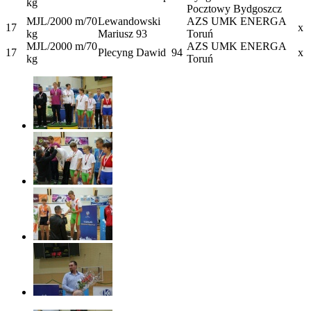
kg
Pocztowy Bydgoszcz
MJL/2000 m/70
Lewandowski
AZS UMK ENERGA
17
x
kg
Mariusz 93
Toruń
MJL/2000 m/70
AZS UMK ENERGA
17
Plecyng Dawid
94
x
kg
Toruń