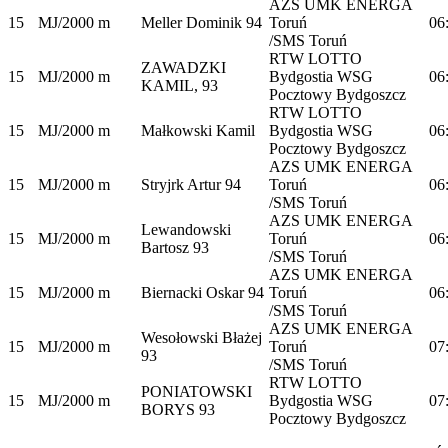
AZS UMK ENERGA
15
MJ/2000 m
Meller Dominik 94
Toruń
06
/SMS Toruń
RTW LOTTO
ZAWADZKI
15
MJ/2000 m
Bydgostia WSG
06
KAMIL, 93
Pocztowy Bydgoszcz
RTW LOTTO
15
MJ/2000 m
Małkowski Kamil
Bydgostia WSG
06
Pocztowy Bydgoszcz
AZS UMK ENERGA
15
MJ/2000 m
Stryjrk Artur 94
Toruń
06
/SMS Toruń
AZS UMK ENERGA
Lewandowski
15
MJ/2000 m
Toruń
06
Bartosz 93
/SMS Toruń
AZS UMK ENERGA
15
MJ/2000 m
Biernacki Oskar 94
Toruń
06
/SMS Toruń
AZS UMK ENERGA
Wesołowski Błażej
15
MJ/2000 m
Toruń
07
93
/SMS Toruń
RTW LOTTO
PONIATOWSKI
15
MJ/2000 m
Bydgostia WSG
07
BORYS 93
Pocztowy Bydgoszcz