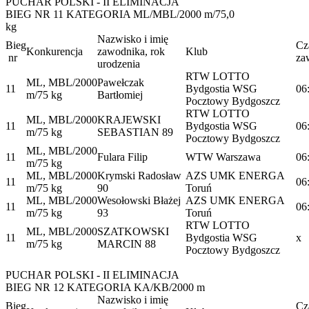
PUCHAR POLSKI - II ELIMINACJA
BIEG NR 11 KATEGORIA ML/MBL/2000 m/75,0
kg
Nazwisko i imię
Bieg
Cz
Konkurencja
zawodnika, rok
Klub
nr
za
urodzenia
RTW LOTTO
ML, MBL/2000
Pawełczak
11
Bydgostia WSG
06
m/75 kg
Bartłomiej
Pocztowy Bydgoszcz
RTW LOTTO
ML, MBL/2000
KRAJEWSKI
11
Bydgostia WSG
06
m/75 kg
SEBASTIAN 89
Pocztowy Bydgoszcz
ML, MBL/2000
11
Fulara Filip
WTW Warszawa
06
m/75 kg
ML, MBL/2000
Krymski Radosław
AZS UMK ENERGA
11
06
m/75 kg
90
Toruń
ML, MBL/2000
Wesołowski Błażej
AZS UMK ENERGA
11
06
m/75 kg
93
Toruń
RTW LOTTO
ML, MBL/2000
SZATKOWSKI
11
Bydgostia WSG
x
m/75 kg
MARCIN 88
Pocztowy Bydgoszcz
PUCHAR POLSKI - II ELIMINACJA
BIEG NR 12 KATEGORIA KA/KB/2000 m
Nazwisko i imię
Bieg
Cz