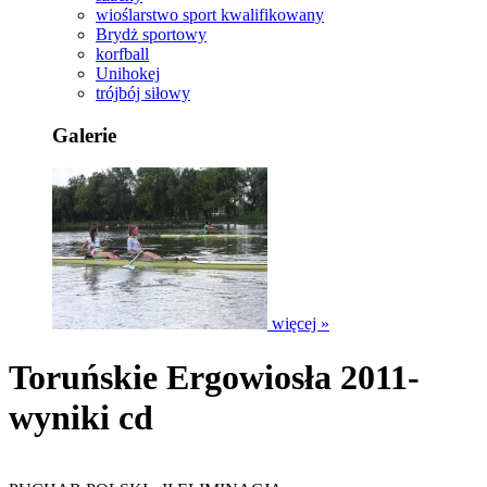
wioślarstwo sport kwalifikowany
Brydż sportowy
korfball
Unihokej
trójbój siłowy
Galerie
więcej »
Toruńskie Ergowiosła 2011-
wyniki cd