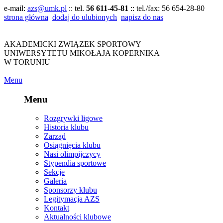
e-mail:
azs@umk.pl
:: tel.
56 611-45-81
:: tel./fax:
56 654-28-80
strona główna
dodaj do ulubionych
napisz do nas
AKADEMICKI ZWIĄZEK SPORTOWY
UNIWERSYTETU MIKOŁAJA KOPERNIKA
W TORUNIU
Menu
Menu
Rozgrywki ligowe
Historia klubu
Zarząd
Osiągnięcia klubu
Nasi olimpijczycy
Stypendia sportowe
Sekcje
Galeria
Sponsorzy klubu
Legitymacja AZS
Kontakt
Aktualności klubowe