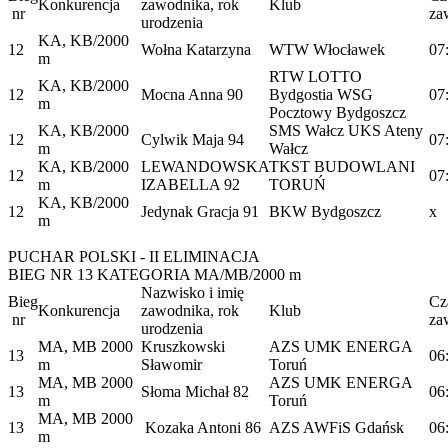
Konkurencja
zawodnika, rok
Klub
nr
za
urodzenia
KA, KB/2000
12
Wołna Katarzyna
WTW Włocławek
07
m
RTW LOTTO
KA, KB/2000
12
Mocna Anna 90
Bydgostia WSG
07
m
Pocztowy Bydgoszcz
KA, KB/2000
SMS Wałcz UKS Ateny
12
Cylwik Maja 94
07
m
Wałcz
KA, KB/2000
LEWANDOWSKA
TKST BUDOWLANI
12
07
m
IZABELLA 92
TORUŃ
KA, KB/2000
12
Jedynak Gracja 91
BKW Bydgoszcz
x
m
PUCHAR POLSKI - II ELIMINACJA
BIEG NR 13 KATEGORIA MA/MB/2000 m
Nazwisko i imię
Bieg
Cz
Konkurencja
zawodnika, rok
Klub
nr
za
urodzenia
MA, MB 2000
Kruszkowski
AZS UMK ENERGA
13
06
m
Sławomir
Toruń
MA, MB 2000
AZS UMK ENERGA
13
Słoma Michał 82
06
m
Toruń
MA, MB 2000
13
Kozaka Antoni 86
AZS AWFiS Gdańsk
06
m