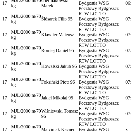
MJL/2000 m/70
Giermakowski
17
Bydgostia WSG
06
kg
Marek
Pocztowy Bydgoszcz
RTW LOTTO
MJL/2000 m/70
17
Ślósarek Filip 95
Bydgostia WSG
07
kg
Pocztowy Bydgoszcz
RTW LOTTO
MJL/2000 m/70
17
Klawiter Mateusz
Bydgostia WSG
07
kg
Pocztowy Bydgoszcz
RTW LOTTO
MJL/2000 m/70
17
Romiej Daniel 95
Bydgostia WSG
07
kg
Pocztowy Bydgoszcz
RTW LOTTO
MJL/2000 m/70
17
Kowalski Jakub 95
Bydgostia WSG
07
kg
Pocztowy Bydgoszcz
RTW LOTTO
MJL/2000 m/70
17
Foksiński Piotr 96
Bydgostia WSG
07
kg
Pocztowy Bydgoszcz
RTW LOTTO
MJL/2000 m/70
17
Jakiel Mikołaj 95
Bydgostia WSG
07
kg
Pocztowy Bydgoszcz
RTW LOTTO
MJL/2000 m/70
Wiśniewski Tomasz
17
Bydgostia WSG
07
kg
96
Pocztowy Bydgoszcz
RTW LOTTO
MJL/2000 m/70
17
Marciniak Kacper
Bydgostia WSG
x