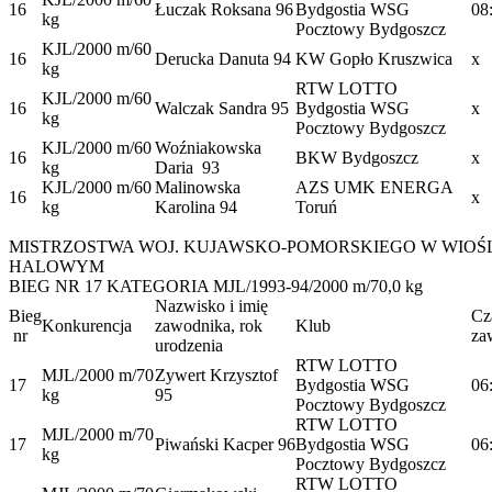
16
Łuczak Roksana 96
Bydgostia WSG
08
kg
Pocztowy Bydgoszcz
KJL/2000 m/60
16
Derucka Danuta 94
KW Gopło Kruszwica
x
kg
RTW LOTTO
KJL/2000 m/60
16
Walczak Sandra 95
Bydgostia WSG
x
kg
Pocztowy Bydgoszcz
KJL/2000 m/60
Woźniakowska
16
BKW Bydgoszcz
x
kg
Daria
93
KJL/2000 m/60
Malinowska
AZS UMK ENERGA
16
x
kg
Karolina 94
Toruń
MISTRZOSTWA WOJ. KUJAWSKO-POMORSKIEGO W WIOŚ
HALOWYM
BIEG NR 17 KATEGORIA MJL/1993-94/2000 m/70,0 kg
Nazwisko i imię
Bieg
Cz
Konkurencja
zawodnika, rok
Klub
nr
za
urodzenia
RTW LOTTO
MJL/2000 m/70
Zywert Krzysztof
17
Bydgostia WSG
06
kg
95
Pocztowy Bydgoszcz
RTW LOTTO
MJL/2000 m/70
17
Piwański Kacper 96
Bydgostia WSG
06
kg
Pocztowy Bydgoszcz
RTW LOTTO